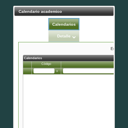
Calendario academico
Calendarios
Detalle
Estado:
Calendarios
Código
N
x